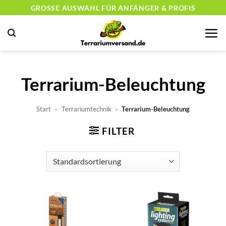
Zum
GROSSE AUSWAHL FÜR ANFÄNGER & PROFIS
Inhalt
springen
Terrarium-Beleuchtung
Start
»
Terrariumtechnik
»
Terrarium-Beleuchtung
FILTER