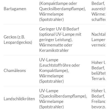
(Kompaktlampe oder
Bedarf,
Bartagamen
Quecksilberdampflampe),
ausreich
Wärmelampe
Wärmezo
(Spotstrahler)
schaffen
Geringer UV-B Bedarf
(optional UV-Lampe mit
Nachtakti
Geckos (z.B.
geringer Leistung),
Lampen
Leopardgeckos)
Wärmematte oder
vermeide
Keramikstrahler
UV-Lampe
Hoher UV
(Leuchtstoffröhre oder
Bedarf, g
Chamäleons
Kompaktlampe),
belüftete
Wärmelampe
Terrariu
(Spotstrahler)
UV-Lampe
Hoher UV
(Quecksilberdampflampe),
Bedarf,
Landschildkröten
Wärmelampe
Freilandh
(Spotstrahler)
bevorzug