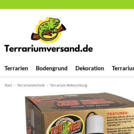
Zum
Inhalt
springen
Terrarien
Bodengrund
Dekoration
Terrariu
Start
»
Terrariumtechnik
»
Terrarium-Beleuchtung