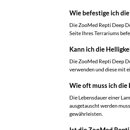
Wie befestige ich d
Die ZooMed Repti Deep Dome
Seite Ihres Terrariums befes
Kann ich die Helligk
Die ZooMed Repti Deep Do
verwenden und diese mit e
Wie oft muss ich di
Die Lebensdauer einer Lam
ausgetauscht werden muss.
gewährleisten.
Ist die ZooMed Rept