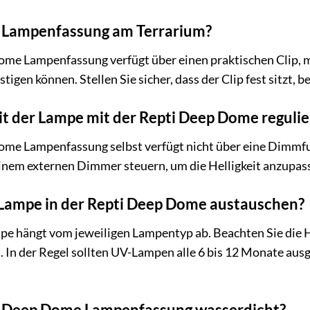
ie Lampenfassung am Terrarium?
 Lampenfassung verfügt über einen praktischen Clip, mit
tigen können. Stellen Sie sicher, dass der Clip fest sitzt, 
eit der Lampe mit der Repti Deep Dome reguli
me Lampenfassung selbst verfügt nicht über eine Dimmfu
inem externen Dimmer steuern, um die Helligkeit anzupas
e Lampe in der Repti Deep Dome austauschen?
pe hängt vom jeweiligen Lampentyp ab. Beachten Sie die H
 In der Regel sollten UV-Lampen alle 6 bis 12 Monate au
i Deep Dome Lampenfassung wasserdicht?