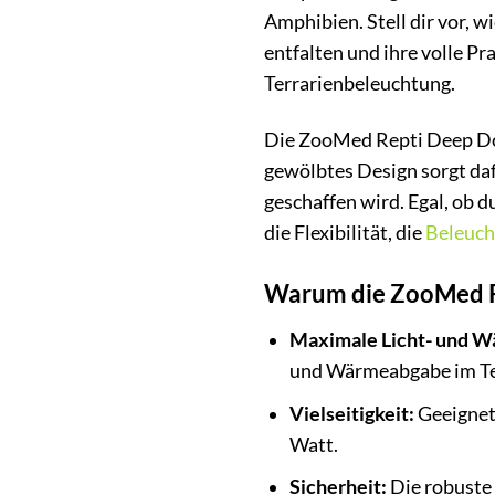
Amphibien. Stell dir vor, 
entfalten und ihre volle P
Terrarienbeleuchtung.
Die ZooMed Repti Deep Dome
gewölbtes Design sorgt daf
geschaffen wird. Egal, ob
die Flexibilität, die
Beleuch
Warum die ZooMed Re
Maximale Licht- und W
und Wärmeabgabe im Te
Vielseitigkeit:
Geeignet 
Watt.
Sicherheit:
Die robuste 