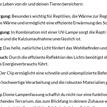
as Leben von dir und deinen Tieren bereichern:
gung:
Besonders wichtig für Reptilien, die Wärme zur Reg
ie Wärme und ermöglicht eine effiziente Erwärmung des S
gung:
In Kombination mit einer UV-Lampe sorgt die Repti 
e und die Kalziumaufnahme unerlässlich ist.
g:
Das helle, natürliche Licht fördert das Wohlbefinden und 
uch:
Durch die effiziente Reflektion des Lichts benötigst
s Energieverbrauchs führt.
er Clip ermöglicht eine schnelle und unkomplizierte Bef
 hochwertige Verarbeitung und die robusten Materialien 
 Dome Lampenfassung schaffst du nicht nur eine funktion
chendes Terrarium, das zum Blickfang in deinem Zuhause wi