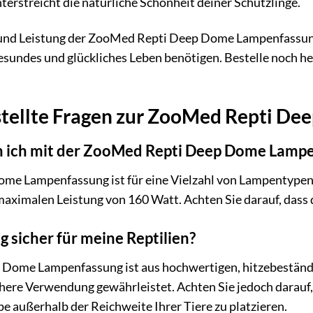
terstreicht die natürliche Schönheit deiner Schützlinge.
t und Leistung der ZooMed Repti Deep Dome Lampenfassun
 gesundes und glückliches Leben benötigen. Bestelle noch h
stellte Fragen zur ZooMed Repti D
 ich mit der ZooMed Repti Deep Dome Lamp
e Lampenfassung ist für eine Vielzahl von Lampentypen 
aximalen Leistung von 160 Watt. Achten Sie darauf, dass 
g sicher für meine Reptilien?
 Dome Lampenfassung ist aus hochwertigen, hitzebeständig
chere Verwendung gewährleistet. Achten Sie jedoch darauf,
e außerhalb der Reichweite Ihrer Tiere zu platzieren.