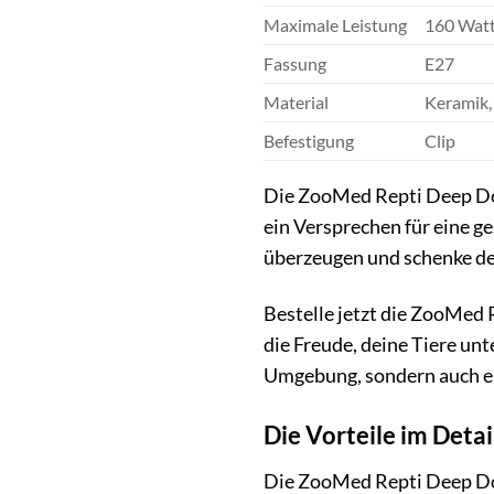
Maximale Leistung
160 Wat
Fassung
E27
Material
Keramik,
Befestigung
Clip
Die ZooMed Repti Deep Dome
ein Versprechen für eine g
überzeugen und schenke dei
Bestelle jetzt die ZooMed
die Freude, deine Tiere un
Umgebung, sondern auch ei
Die Vorteile im Deta
Die ZooMed Repti Deep Dom