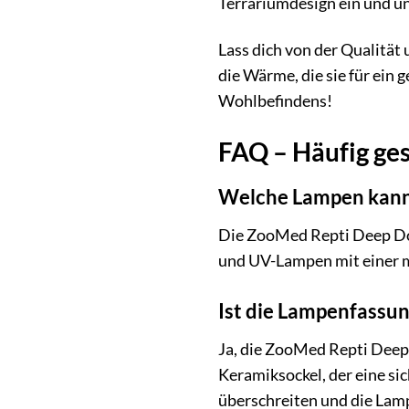
Terrariumdesign ein und un
Lass dich von der Qualitä
die Wärme, die sie für ein
Wohlbefindens!
FAQ – Häufig ge
Welche Lampen kann
Die ZooMed Repti Deep Dom
und UV-Lampen mit einer m
Ist die Lampenfassun
Ja, die ZooMed Repti Deep
Keramiksockel, der eine si
überschreiten und die Lamp