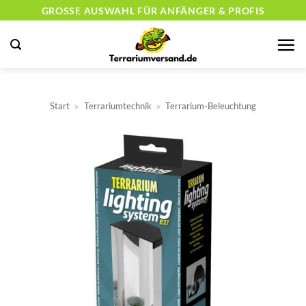
Zum
GROSSE AUSWAHL FÜR ANFÄNGER & PROFIS
Inhalt
springen
Start
»
Terrariumtechnik
»
Terrarium-Beleuchtung