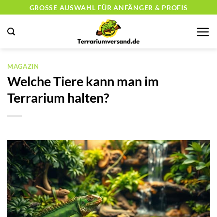
Zum
GROSSE AUSWAHL FÜR ANFÄNGER & PROFIS
Inhalt
springen
MAGAZIN
Welche Tiere kann man im
Terrarium halten?