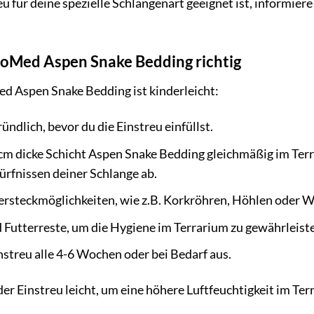
reu für deine spezielle Schlangenart geeignet ist, informier
oMed Aspen Snake Bedding richtig
 Aspen Snake Bedding ist kinderleicht:
ündlich, bevor du die Einstreu einfüllst.
 cm dicke Schicht Aspen Snake Bedding gleichmäßig im Ter
rfnissen deiner Schlange ab.
ersteckmöglichkeiten, wie z.B. Korkröhren, Höhlen oder W
d Futterreste, um die Hygiene im Terrarium zu gewährleist
streu alle 4-6 Wochen oder bei Bedarf aus.
er Einstreu leicht, um eine höhere Luftfeuchtigkeit im Terr