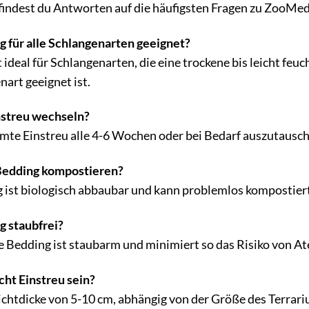
 findest du Antworten auf die häufigsten Fragen zu ZooMe
g für alle Schlangenarten geeignet?
ideal für Schlangenarten, die eine trockene bis leicht feu
nart geeignet ist.
instreu wechseln?
mte Einstreu alle 4-6 Wochen oder bei Bedarf auszutausche
Bedding kompostieren?
 ist biologisch abbaubar und kann problemlos kompostier
g staubfrei?
 Bedding ist staubarm und minimiert so das Risiko von 
cht Einstreu sein?
chtdicke von 5-10 cm, abhängig von der Größe des Terrari