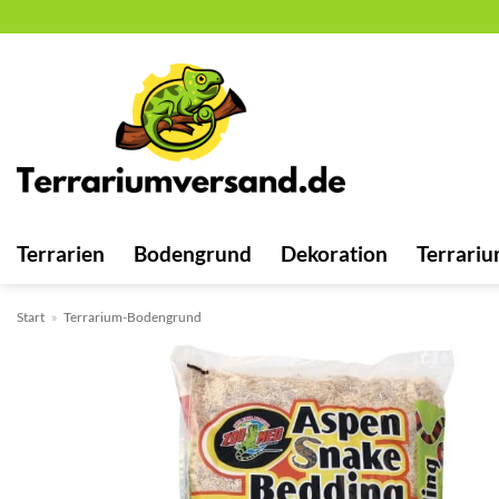
Zum
Inhalt
springen
Terrarien
Bodengrund
Dekoration
Terrariu
Start
»
Terrarium-Bodengrund