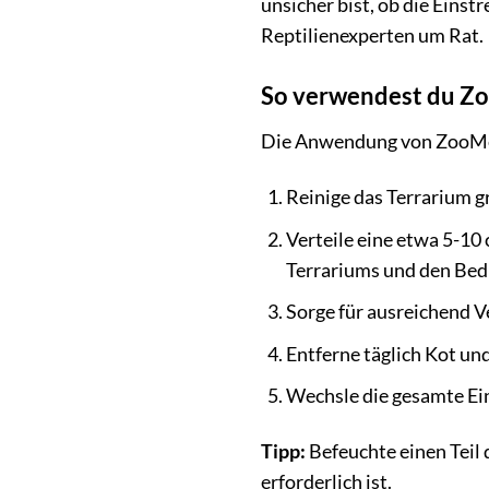
unsicher bist, ob die Einst
Reptilienexperten um Rat.
So verwendest du Zo
Die Anwendung von ZooMed
Reinige das Terrarium gr
Verteile eine etwa 5-10
Terrariums und den Bedü
Sorge für ausreichend V
Entferne täglich Kot un
Wechsle die gesamte Ein
Tipp:
Befeuchte einen Teil d
erforderlich ist.