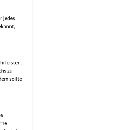
r jedes
ekannt,
hrleisten.
chs zu
dem sollte
he
rne