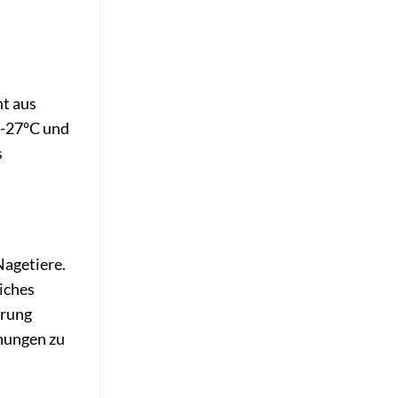
ht aus
4-27°C und
s
Nagetiere.
iches
hrung
inungen zu