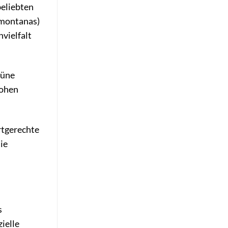
beliebten
 montanas)
vielfalt
rüne
rohen
rtgerechte
ie
s
ielle