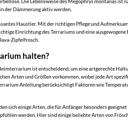
Wirbellose. Die Lebensweise des Megophrys montanas ist n
t in der Dämmerung aktiv werden.
essantes Haustier. Mit der richtigen Pflege und Aufmerksa
ichtige Einrichtung des Terrariums und eine ausgewogene
Java-Zipfelfrosch.
arium halten?
 Heimterrarium ist entscheidend, um eine artgerechte Halt
eichen Arten und Größen vorkommen, wobei jede Art spezif
rrarium Anleitung berücksichtigt Faktoren wie Temperatu
en sich einige Arten, die für Anfänger besonders geeignet 
pfohlen werden. Hier sind einige beliebte Arten von Frösc