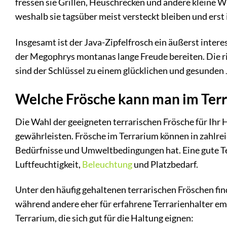
fressen sie Grillen, Heuschrecken und andere kleine 
weshalb sie tagsüber meist versteckt bleiben und ers
Insgesamt ist der Java-Zipfelfrosch ein äußerst inter
der Megophrys montanas lange Freude bereiten. Die r
sind der Schlüssel zu einem glücklichen und gesunden 
Welche Frösche kann man im Terr
Die Wahl der geeigneten terrarischen Frösche für Ihr
gewährleisten. Frösche im Terrarium können in zahlr
Bedürfnisse und Umweltbedingungen hat. Eine gute Te
Luftfeuchtigkeit,
Beleuchtung
und Platzbedarf.
Unter den häufig gehaltenen terrarischen Fröschen find
während andere eher für erfahrene Terrarienhalter em
Terrarium, die sich gut für die Haltung eignen: