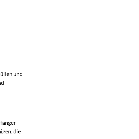
füllen und
nd
nfänger
igen, die