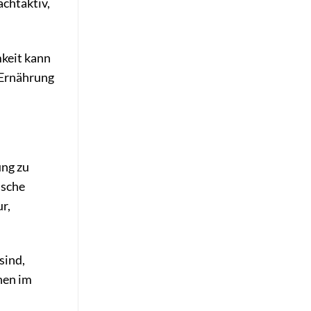
achtaktiv,
mkeit kann
 Ernährung
ung zu
ische
r,
sind,
hen im