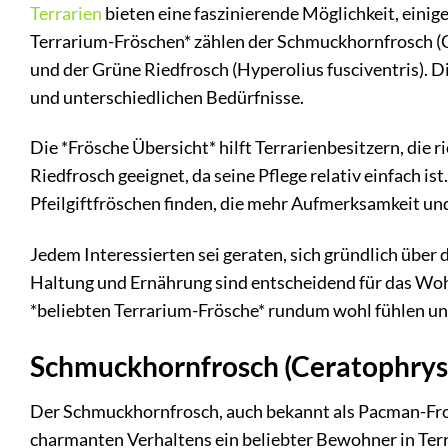
Terrarien
bieten eine faszinierende Möglichkeit, einig
Terrarium-Fröschen* zählen der Schmuckhornfrosch (C
und der Grüne Riedfrosch (Hyperolius fusciventris). 
und unterschiedlichen Bedürfnisse.
Die *Frösche Übersicht* hilft Terrarienbesitzern, die 
Riedfrosch geeignet, da seine Pflege relativ einfach i
Pfeilgiftfröschen finden, die mehr Aufmerksamkeit und
Jedem Interessierten sei geraten, sich gründlich über 
Haltung und Ernährung sind entscheidend für das Wohl 
*beliebten Terrarium-Frösche* rundum wohl fühlen und
Schmuckhornfrosch (Ceratophrys 
Der Schmuckhornfrosch, auch bekannt als Pacman-Frosc
charmanten Verhaltens ein beliebter Bewohner in Terr