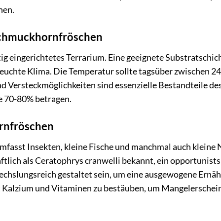
hen.
 Schmuckhornfröschen
ig eingerichtetes Terrarium. Eine geeignete Substratschic
euchte Klima. Die Temperatur sollte tagsüber zwischen 2
nd Versteckmöglichkeiten sind essenzielle Bestandteile de
ie 70-80% betragen.
rnfröschen
umfasst Insekten, kleine Fische und manchmal auch kleine 
tlich als Ceratophrys cranwelli bekannt, ein opportunists
wechslungsreich gestaltet sein, um eine ausgewogene Ernä
mit Kalzium und Vitaminen zu bestäuben, um Mangelersche