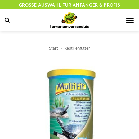
Zum
GROSSE AUSWAHL FÜR ANFÄNGER & PROFIS
Inhalt
springen
Start
»
Reptilienfutter