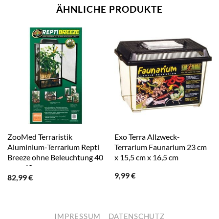
ÄHNLICHE PRODUKTE
ZooMed Terraristik
Exo Terra Allzweck-
Aluminium-Terrarium Repti
Terrarium Faunarium 23 cm
Breeze ohne Beleuchtung 40
x 15,5 cm x 16,5 cm
cm x 40
9,99
€
82,99
€
IMPRESSUM
DATENSCHUTZ