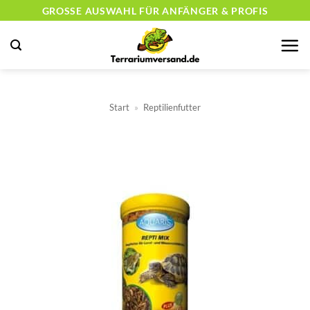
Zum
GROSSE AUSWAHL FÜR ANFÄNGER & PROFIS
Inhalt
springen
Start
»
Reptilienfutter